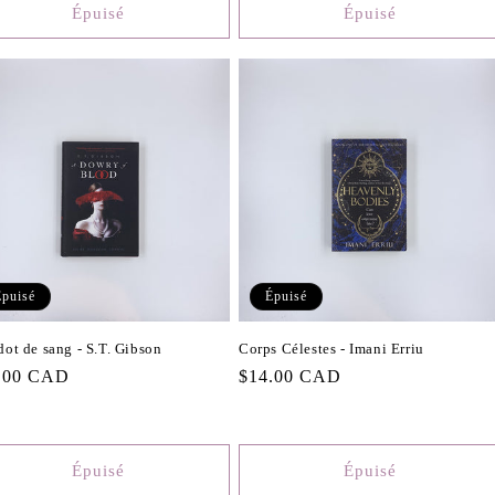
Épuisé
Épuisé
Épuisé
Épuisé
dot de sang - S.T. Gibson
Corps Célestes - Imani Erriu
.00 CAD
Prix
$14.00 CAD
tuel
habituel
Épuisé
Épuisé