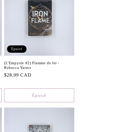
Épuisé
(L'Empyrée #2) Flamme de fer -
Rebecca Yarros
Prix
$28.99 CAD
habituel
Épuisé