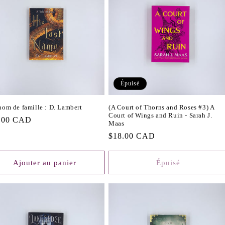
Épuisé
nom de famille : D. Lambert
(A Court of Thorns and Roses #3) A
Court of Wings and Ruin - Sarah J.
.00 CAD
Maas
tuel
Prix
$18.00 CAD
habituel
Ajouter au panier
Épuisé