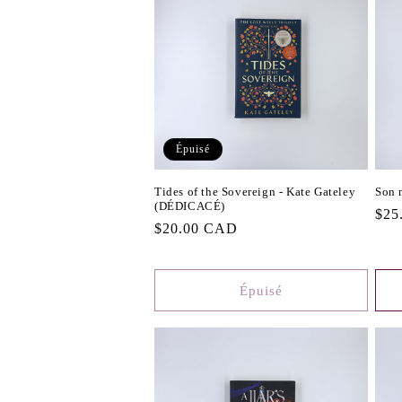
Épuisé
Tides of the Sovereign - Kate Gateley
Son 
(DÉDICACÉ)
Prix
$25
Prix
$20.00 CAD
habi
habituel
Épuisé