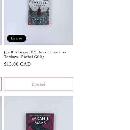
Épuisé
(Le Roi Berger #2) Deux Couronnes
Tordues - Rachel Gillig
Prix
$13.00 CAD
habituel
Épuisé