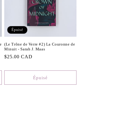
Épuisé
e
(Le Trône de Verre #2) La Couronne de
Minuit - Sarah J. Maas
Prix
$25.00 CAD
habituel
Épuisé