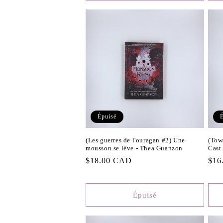
Épuisé
(Les guerres de l'ouragan #2) Une
(Towe
mousson se lève - Thea Guanzon
Cast
Prix
$18.00 CAD
Prix
$16
habituel
habi
Épuisé