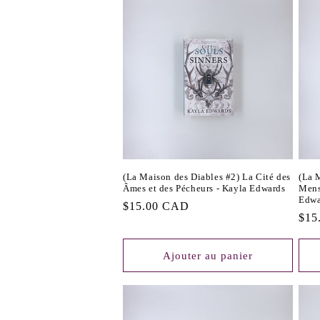
(La Maison des Diables #2) La Cité des
(La 
Âmes et des Pécheurs - Kayla Edwards
Mens
Edwa
Prix
$15.00 CAD
Prix
$15
habituel
habi
Ajouter au panier