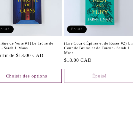
Épuisé
Épuisé
Trône de Verre #1) Le Trône de
(Une Cour d'Épines et de Roses #2) Un
 - Sarah J. Maas
Cour de Brume et de Fureur - Sarah J.
Maas
artir de $13.00 CAD
Prix
$18.00 CAD
tuel
habituel
Choisir des options
Épuisé