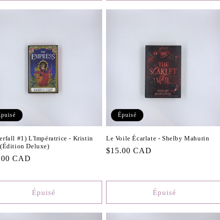
Épuisé
Épuisé
rfall #1) L'Impératrice - Kristin
Le Voile Écarlate - Shelby Mahurin
 (Édition Deluxe)
Prix
$15.00 CAD
.00 CAD
habituel
tuel
Épuisé
Épuisé