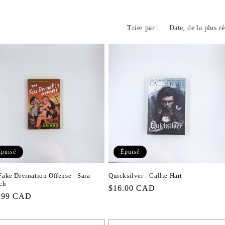
n
Trier par :
Épuisé
Épuisé
Fake Divination Offense - Sara
Quicksilver - Callie Hart
ch
Prix
$16.00 CAD
.99 CAD
habituel
tuel