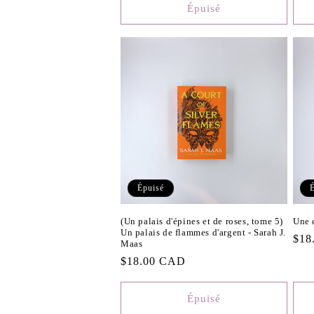
Épuisé
Épuisé
(Un palais d'épines et de roses, tome 5)
Une 
Un palais de flammes d'argent - Sarah J.
Prix
$18
Maas
habi
Prix
$18.00 CAD
habituel
Épuisé