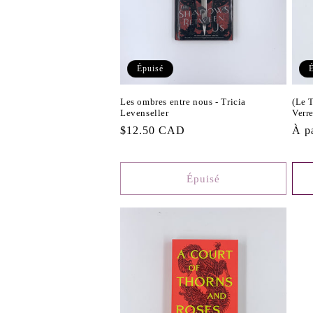
Épuisé
Les ombres entre nous - Tricia
(Le 
Levenseller
Verre
Prix
$12.50 CAD
Prix
À p
habituel
habi
Épuisé