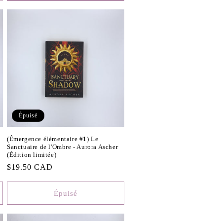
Épuisé
(Émergence élémentaire #1) Le
Sanctuaire de l'Ombre - Aurora Ascher
(Édition limitée)
Prix
$19.50 CAD
habituel
Épuisé