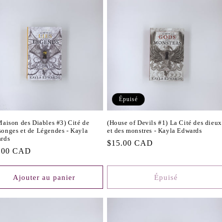
Épuisé
Maison des Diables #3) Cité de
(House of Devils #1) La Cité des dieux
onges et de Légendes - Kayla
et des monstres - Kayla Edwards
rds
Prix
$15.00 CAD
.00 CAD
habituel
tuel
Ajouter au panier
Épuisé