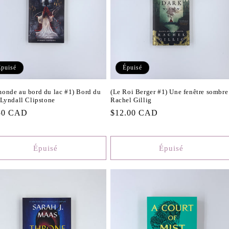
Épuisé
Épuisé
monde au bord du lac #1) Bord du
(Le Roi Berger #1) Une fenêtre sombre
 Lyndall Clipstone
Rachel Gillig
50 CAD
Prix
$12.00 CAD
tuel
habituel
Épuisé
Épuisé