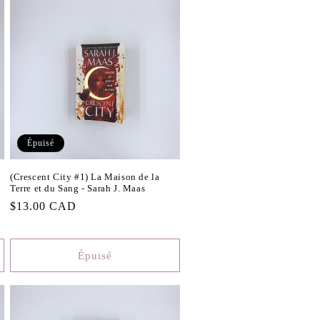
Épuisé
(Crescent City #1) La Maison de la
Terre et du Sang - Sarah J. Maas
Prix
$13.00 CAD
habituel
Épuisé