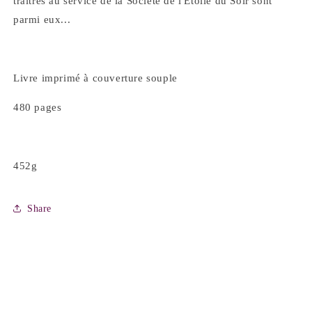
traîtres au service de la Société de l'Étoile du Soir sont
parmi eux...
Livre imprimé à couverture souple
480 pages
452g
Share