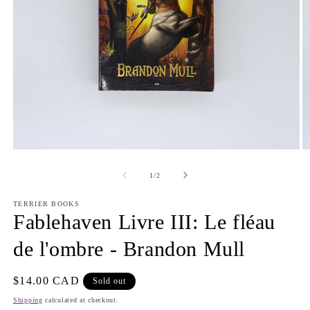
Open
O
media
m
1
2
of
1
/
2
in
in
modal
m
TERRIER BOOKS
Fablehaven Livre III: Le fléau
de l'ombre - Brandon Mull
Regular
$14.00 CAD
Sold out
price
Shipping
calculated at checkout.