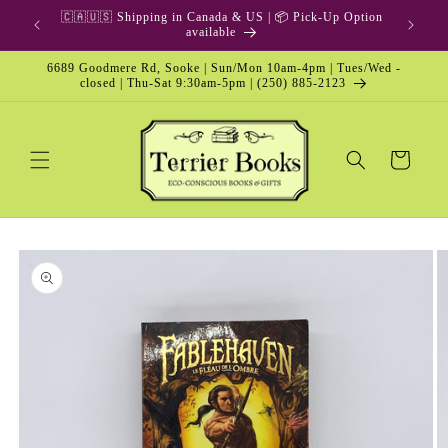
Skip to
🇨🇦🇺🇸 Shipping in Canada & US | 📦 Pick-Up Option
content
available
6689 Goodmere Rd, Sooke | Sun/Mon 10am-4pm | Tues/Wed -
closed | Thu-Sat 9:30am-5pm | (250) 885-2123
Cart
Skip to
product
information