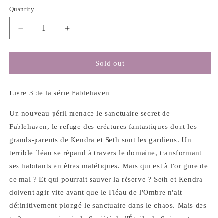
Quantity
Decrease
Increase
quantity
quantity
for
for
Fablehaven
Fablehaven
Sold out
Livre
Livre
III:
III:
Le
Le
Livre 3 de la série Fablehaven
fléau
fléau
de
de
Un nouveau péril menace le sanctuaire secret de
l&#39;ombre
l&#39;ombre
Fablehaven, le refuge des créatures fantastiques dont les
-
-
grands-parents de Kendra et Seth sont les gardiens. Un
Brandon
Brandon
terrible fléau se répand à travers le domaine, transformant
Mull
Mull
ses habitants en êtres maléfiques. Mais qui est à l'origine de
ce mal ? Et qui pourrait sauver la réserve ? Seth et Kendra
doivent agir vite avant que le Fléau de l'Ombre n'ait
définitivement plongé le sanctuaire dans le chaos. Mais des