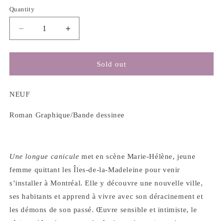
Quantity
Decrease
Increase
quantity
quantity
for
for
Une
Une
Sold out
longue
longue
canicule
canicule
-
-
NEUF
Anne
Anne
Villeneuve
Villeneuve
Roman Graphique/Bande dessinee
Une longue canicule
met en scène Marie-Hélène, jeune
femme quittant les Îles-de-la-Madeleine pour venir
s’installer à Montréal. Elle y découvre une nouvelle ville,
ses habitants et apprend à vivre avec son déracinement et
les démons de son passé. Œuvre sensible et intimiste, le