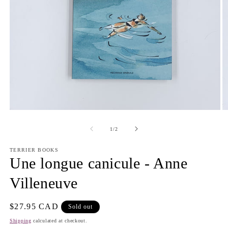
Open
O
media
m
1
2
of
1
/
2
in
in
modal
m
TERRIER BOOKS
Une longue canicule - Anne
Villeneuve
Regular
$27.95 CAD
Sold out
price
Shipping
calculated at checkout.