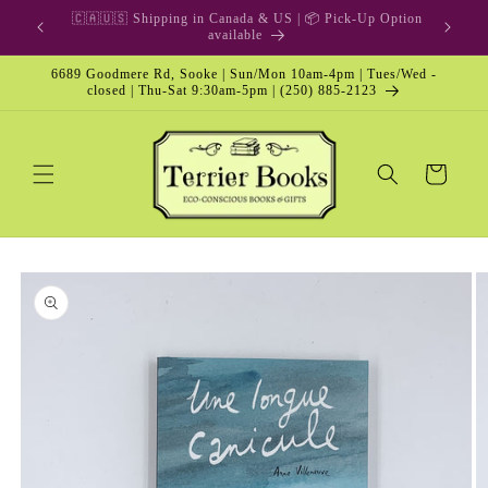
Skip to
🎁 Gift Card & Special Edition
content
6689 Goodmere Rd, Sooke | Sun/Mon 10am-4pm | Tues/Wed -
closed | Thu-Sat 9:30am-5pm | (250) 885-2123
Cart
Skip to
product
information