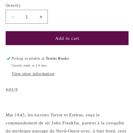
Quantity
Decrease
Increase
quantity
quantity
for
for
Du
Du
Add to cart
bon
bon
usage
usage
des
des
Pickup available at
Terrier Books
étoiles
étoiles
Usually ready in 2-4 days
-
-
View store information
Dominique
Dominique
Fortier
Fortier
NEUF
Mai 1845, les navires Terror et Erebus, sous le
commandement de sir John Franklin, partent à la conquête
du mythique passage du Nord-Ouest avec, à leur bord, cent