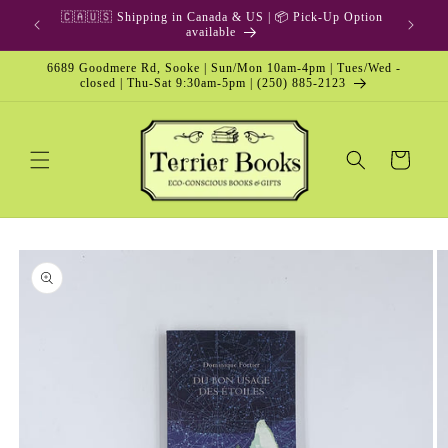
Skip to
🇨🇦🇺🇸 Shipping in Canada & US | 📦 Pick-Up Option
content
available
6689 Goodmere Rd, Sooke | Sun/Mon 10am-4pm | Tues/Wed -
closed | Thu-Sat 9:30am-5pm | (250) 885-2123
Cart
Skip to
product
information