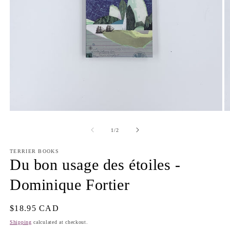
Open
O
media
m
1
2
of
1
/
2
in
in
modal
m
TERRIER BOOKS
Du bon usage des étoiles -
Dominique Fortier
Regular
$18.95 CAD
price
Shipping
calculated at checkout.