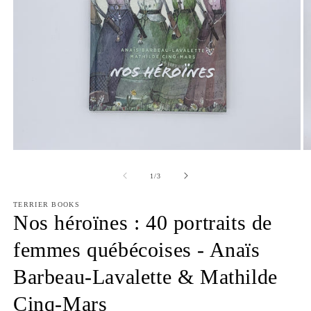
Open
O
media
m
1
2
of
1
/
3
in
in
modal
m
TERRIER BOOKS
Nos héroïnes : 40 portraits de
femmes québécoises - Anaïs
Barbeau-Lavalette & Mathilde
Cinq-Mars