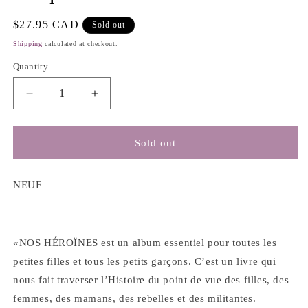
Regular
$27.95 CAD
Sold out
price
Shipping
calculated at checkout.
Quantity
Decrease
Increase
quantity
quantity
for
for
Nos
Nos
Sold out
héroïnes
héroïnes
:
:
40
40
NEUF
portraits
portraits
de
de
femmes
femmes
québécoises
québécoises
«NOS HÉROÏNES est un album essentiel pour toutes les
-
-
petites filles et tous les petits garçons. C’est un livre qui
Anaïs
Anaïs
nous fait traverser l’Histoire du point de vue des filles, des
Barbeau-
Barbeau-
femmes, des mamans, des rebelles et des militantes.
Lavalette
Lavalette