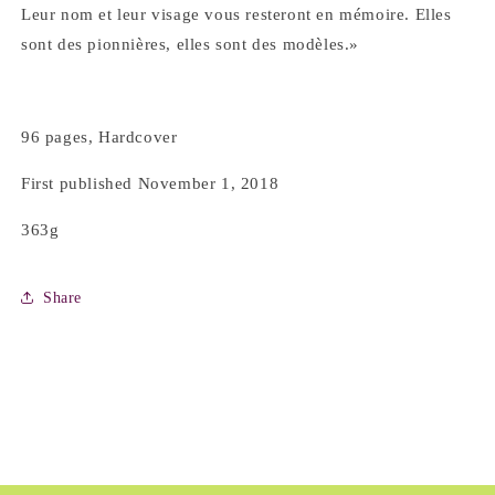
&amp;
&amp;
Leur nom et leur visage vous resteront en mémoire. Elles
Mathilde
Mathilde
sont des pionnières, elles sont des modèles.»
Cinq-
Cinq-
Mars
Mars
96 pages, Hardcover
First published November 1, 2018
363g
Share