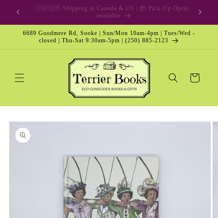
Skip to
🎁 Gift Card & Special Edition
content
6689 Goodmere Rd, Sooke | Sun/Mon 10am-4pm | Tues/Wed -
closed | Thu-Sat 9:30am-5pm | (250) 885-2123
Cart
Skip to
product
information